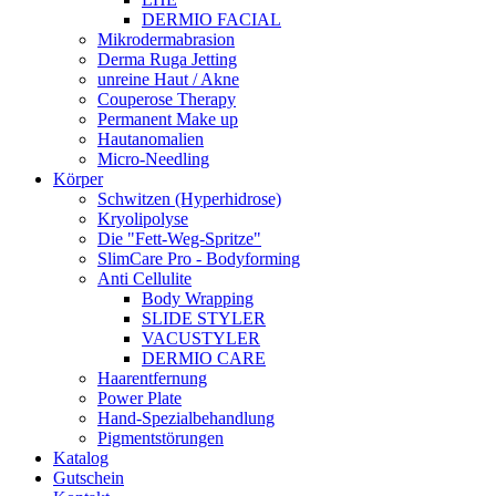
DERMIO FACIAL
Mikrodermabrasion
Derma Ruga Jetting
unreine Haut / Akne
Couperose Therapy
Permanent Make up
Hautanomalien
Micro-Needling
Körper
Schwitzen (Hyperhidrose)
Kryolipolyse
Die "Fett-Weg-Spritze"
SlimCare Pro - Bodyforming
Anti Cellulite
Body Wrapping
SLIDE STYLER
VACUSTYLER
DERMIO CARE
Haarentfernung
Power Plate
Hand-Spezialbehandlung
Pigmentstörungen
Katalog
Gutschein