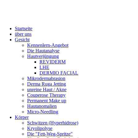
Startseite
über uns
Gesicht
Kennenlern-Angebot
Die Hautanalyse
Hautverjüngung
REVIDERM
LHE
DERMIO FACIAL
Mikrodermabrasion
Derma Ruga Jetting
unreine Haut / Akne
Couperose Therapy
Permanent Make up
Hautanomalien
Micro-Needling
Körper
Schwitzen (Hyperhidrose)
Kryolipolyse
Die "Fett-Weg-Spritze"